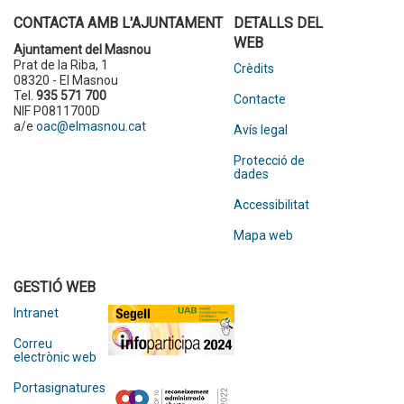
CONTACTA AMB L'AJUNTAMENT
DETALLS DEL
WEB
Ajuntament del Masnou
Prat de la Riba, 1
Crèdits
08320 - El Masnou
Tel.
935 571 700
Contacte
NIF P0811700D
a/e
oac@elmasnou.cat
Avís legal
Protecció de
dades
Accessibilitat
Mapa web
GESTIÓ WEB
Intranet
Correu
electrònic web
Portasignatures