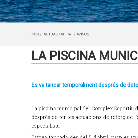
INICI
/
ACTUALITAT
/
AVISOS
LA PISCINA MUNIC
Es va tancar temporalment després de detect
La piscina municipal del Complex Esportiu de
després de fer les actuacions de reforç de l
especialista.
Estava tancada des del 5 d'abril, quan es va