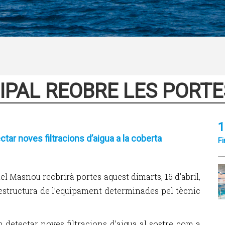
IPAL REOBRE LES PORTE
1
ar noves filtracions d’aigua a la coberta
Fi
l Masnou reobrirà portes aquest dimarts, 16 d’abril,
’estructura de l’equipament determinades pel tècnic
n detectar noves filtracions d’aigua al sostre com a