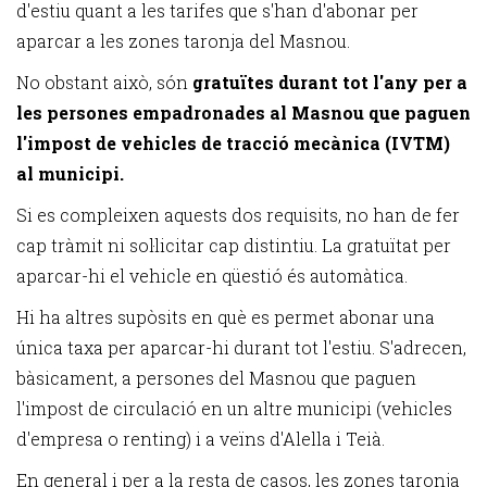
d'estiu quant a les tarifes que s'han d'abonar per
aparcar a les zones taronja del Masnou.
No obstant això, són
gratuïtes durant tot l'any per a
les persones empadronades al Masnou que paguen
l'impost de vehicles de tracció mecànica (IVTM)
al municipi.
Si es compleixen aquests dos requisits, no han de fer
cap tràmit ni sol·licitar cap distintiu. La gratuïtat per
aparcar-hi el vehicle en qüestió és automàtica.
Hi ha altres supòsits en què es permet abonar una
única taxa per aparcar-hi durant tot l'estiu. S'adrecen,
bàsicament, a persones del Masnou que paguen
l'impost de circulació en un altre municipi (vehicles
d'empresa o renting) i a veïns d'Alella i Teià.
En general i per a la resta de casos, les zones taronja