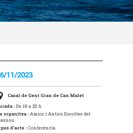
6/11/2023
Casal de Gent Gran de Can Malet
urada :
De 18 a 20 h
o organitza :
Amics i Antics Escoltes del
asnou
ipus d'acte :
Conferència