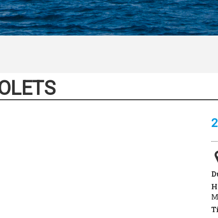
OLETS
2
D
H
M
T