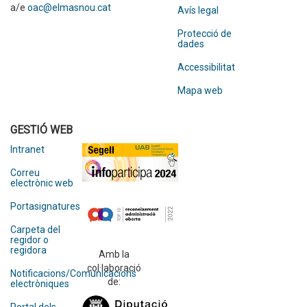
a/e
oac@elmasnou.cat
Avís legal
Protecció de
dades
Accessibilitat
Mapa web
GESTIÓ WEB
Intranet
Correu
electrònic web
Portasignatures
Carpeta del
regidor o
regidora
Amb la
col·laboració
Notificacions/Comunicacions
de:
electròniques