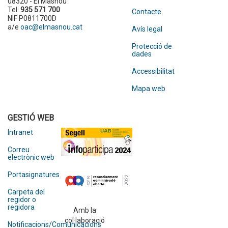
08320 - El Masnou
Tel.
935 571 700
Contacte
NIF P0811700D
a/e
oac@elmasnou.cat
Avís legal
Protecció de
dades
Accessibilitat
Mapa web
GESTIÓ WEB
Intranet
Correu
electrònic web
Portasignatures
Carpeta del
regidor o
regidora
Amb la
col·laboració
Notificacions/Comunicacions