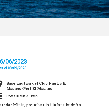
6/06/2023
ns el 08/09/2023
Base nàutica del Club Nàutic El
Masnou-Port El Masnou
Consulteu el web
urada :
Minis, preinfantils i infantils: de 9 a