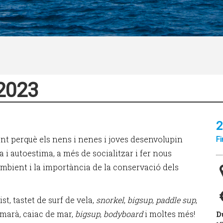
2023
2
ent perquè els nens i nenes i joves desenvolupin
Fi
ça i autoestima, a més de socialitzar i fer nous
mbient i la importància de la conservació dels
t, tastet de surf de vela,
snorkel
,
bigsup
,
paddle sup
,
tamarà, caiac de mar,
bigsup
,
bodyboard
i moltes més!
D