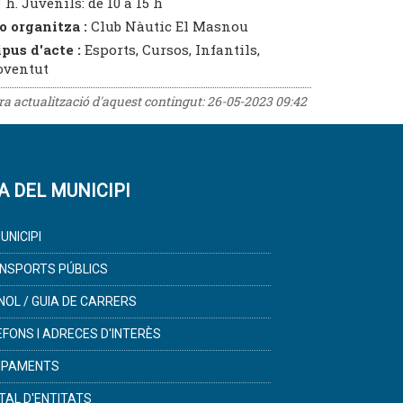
 h. Juvenils: de 10 a 15 h
o organitza :
Club Nàutic El Masnou
ipus d'acte :
Esports, Cursos, Infantils,
oventut
era actualització d'aquest contingut:
26-05-2023 09:42
A DEL MUNICIPI
UNICIPI
NSPORTS PÚBLICS
NOL / GUIA DE CARRERS
ÈFONS I ADRECES D'INTERÈS
IPAMENTS
TAL D'ENTITATS