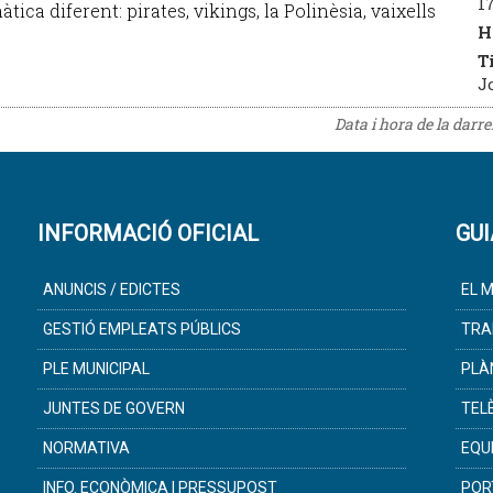
17
a diferent: pirates, vikings, la Polinèsia, vaixells
H
T
J
Data i hora de la darr
INFORMACIÓ OFICIAL
GUI
ANUNCIS / EDICTES
EL M
GESTIÓ EMPLEATS PÚBLICS
TRA
PLE MUNICIPAL
PLÀ
JUNTES DE GOVERN
TEL
NORMATIVA
EQU
INFO. ECONÒMICA I PRESSUPOST
POR