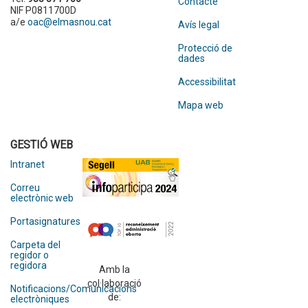
Contacte
NIF P0811700D
a/e
oac@elmasnou.cat
Avís legal
Protecció de
dades
Accessibilitat
Mapa web
GESTIÓ WEB
Intranet
Correu
electrònic web
Portasignatures
Carpeta del
regidor o
regidora
Amb la
col·laboració
Notificacions/Comunicacions
de:
electròniques