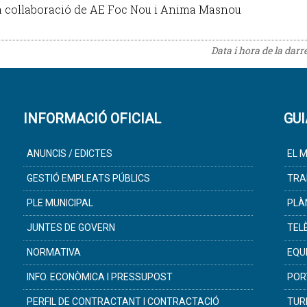
 col·laboració de AE Foc Nou i Anima Masnou
Data i hora de la darr
INFORMACIÓ OFICIAL
GUI
ANUNCIS / EDICTES
EL M
GESTIÓ EMPLEATS PÚBLICS
TRA
PLE MUNICIPAL
PLÀ
JUNTES DE GOVERN
TEL
NORMATIVA
EQU
INFO. ECONÒMICA I PRESSUPOST
POR
PERFIL DE CONTRACTANT I CONTRACTACIÓ
TUR