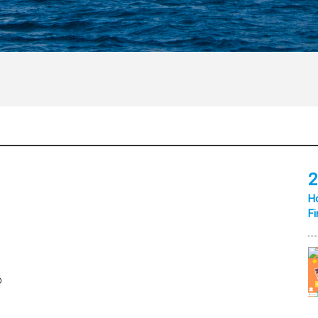
2
Ho
Fi
ó