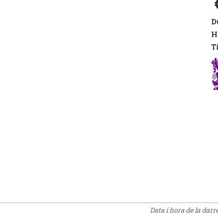
D
H
T
Data i hora de la darr