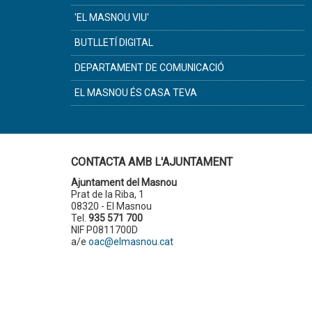
'EL MASNOU VIU'
BUTLLETÍ DIGITAL
DEPARTAMENT DE COMUNICACIÓ
EL MASNOU ÉS CASA TEVA
CONTACTA AMB L'AJUNTAMENT
Ajuntament del Masnou
Prat de la Riba, 1
08320 - El Masnou
Tel.
935 571 700
NIF P0811700D
a/e
oac@elmasnou.cat