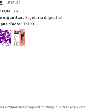
Gratuït
urada :
2h
o organitza :
Regidoria d'Igualtat
ipus d'acte :
Taller
era actualització d'aquest contingut:
17-03-2026 15:23