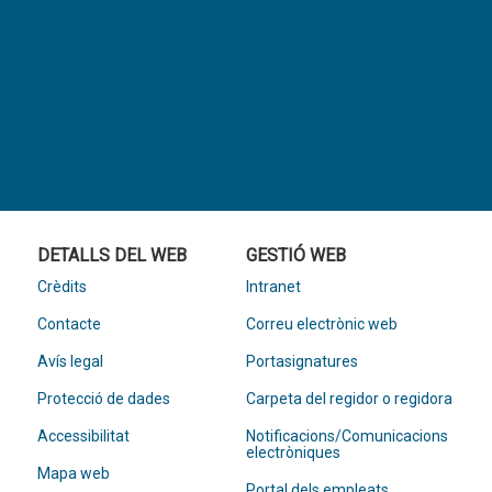
DETALLS DEL WEB
GESTIÓ WEB
Crèdits
Intranet
Contacte
Correu electrònic web
Avís legal
Portasignatures
Protecció de dades
Carpeta del regidor o regidora
Accessibilitat
Notificacions/Comunicacions
electròniques
Mapa web
Portal dels empleats