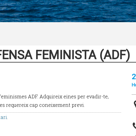
ENSA FEMINISTA (ADF)
2
Ho
Feminismes ADF. Adquireix eines per evadir-te,
o es requereix cap coneixement previ.
ari
.