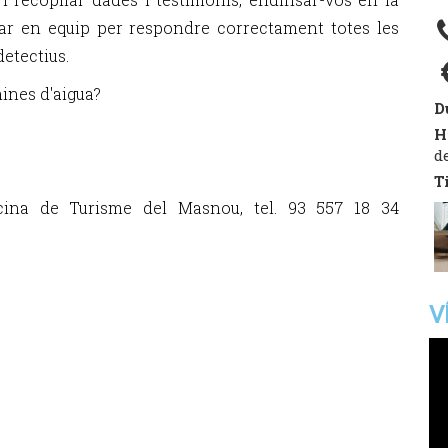
lar en equip per respondre correctament totes les
detectius.
mines d'aigua?
D
H
d
T
icina de Turisme del Masnou, tel. 93 557 18 34
V