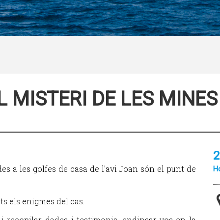
L MISTERI DE LES MINES
2
es a les golfes de casa de l'avi Joan són el punt de
Ho
ts els enigmes del cas.
i recopilar dades i testimonis, endinsar-vos en la