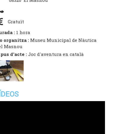
08320 El Masnou
Gratuït
urada :
1 hora
o organitza :
Museu Municipal de Nàutica
el Masnou
ipus d'acte :
Joc d'aventura en català
ÍDEOS