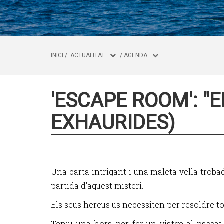
INICI
/
ACTUALITAT
/
AGENDA
'ESCAPE ROOM': "E
EXHAURIDES)
Una carta intrigant i una maleta vella trobad
partida d'aquest misteri.
Els seus hereus us necessiten per resoldre to
Teniu una hora per fer un viatge al passat 