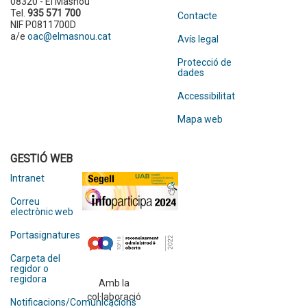
08320 - El Masnou
Tel.
935 571 700
Contacte
NIF P0811700D
a/e
oac@elmasnou.cat
Avís legal
Protecció de
dades
Accessibilitat
Mapa web
GESTIÓ WEB
Intranet
Correu
electrònic web
Portasignatures
Carpeta del
regidor o
regidora
Amb la
col·laboració
Notificacions/Comunicacions