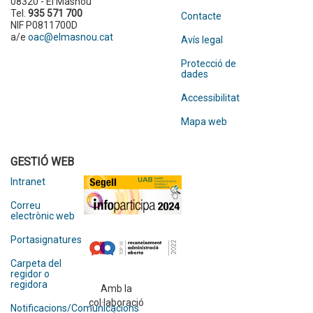
08320 - El Masnou
Tel.
935 571 700
Contacte
NIF P0811700D
a/e
oac@elmasnou.cat
Avís legal
Protecció de
dades
Accessibilitat
Mapa web
GESTIÓ WEB
Intranet
Correu
electrònic web
Portasignatures
Carpeta del
regidor o
regidora
Amb la
col·laboració
Notificacions/Comunicacions