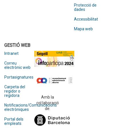
Protecció de
dades
Accessibilitat
Mapa web
GESTIÓ WEB
Intranet
Correu
electrònic web
Portasignatures
Carpeta del
regidor o
regidora
Amb la
col·laboració
Notificacions/Comunicacions
de:
electròniques
Portal dels
empleats