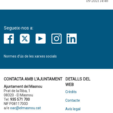
09-2021 14:46
Segueix-nos a:
Normes d’ús de les xarxes socials
CONTACTA AMB L'AJUNTAMENT
DETALLS DEL
WEB
Ajuntament del Masnou
Prat de la Riba, 1
Crèdits
08320 - El Masnou
Tel.
935 571 700
Contacte
NIF P0811700D
a/e
oac@elmasnou.cat
Avís legal