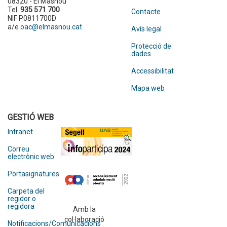
08320 - El Masnou
Tel.
935 571 700
Contacte
NIF P0811700D
a/e
oac@elmasnou.cat
Avís legal
Protecció de
dades
Accessibilitat
Mapa web
GESTIÓ WEB
Intranet
Correu
electrònic web
Portasignatures
Carpeta del
regidor o
regidora
Amb la
col·laboració
Notificacions/Comunicacions