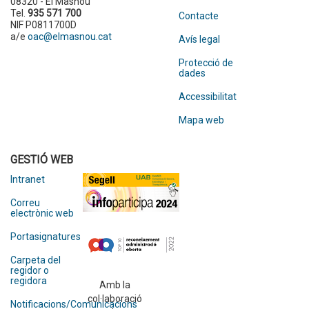
08320 - El Masnou
Tel.
935 571 700
Contacte
NIF P0811700D
a/e
oac@elmasnou.cat
Avís legal
Protecció de
dades
Accessibilitat
Mapa web
GESTIÓ WEB
Intranet
Correu
electrònic web
Portasignatures
Carpeta del
regidor o
regidora
Amb la
col·laboració
Notificacions/Comunicacions