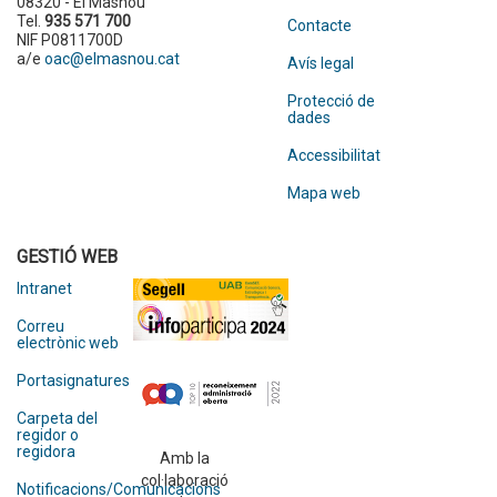
08320 - El Masnou
Tel.
935 571 700
Contacte
NIF P0811700D
a/e
oac@elmasnou.cat
Avís legal
Protecció de
dades
Accessibilitat
Mapa web
GESTIÓ WEB
Intranet
Correu
electrònic web
Portasignatures
Carpeta del
regidor o
regidora
Amb la
col·laboració
Notificacions/Comunicacions