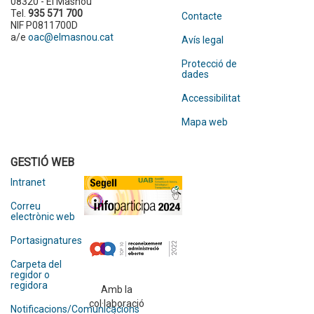
08320 - El Masnou
Tel.
935 571 700
Contacte
NIF P0811700D
a/e
oac@elmasnou.cat
Avís legal
Protecció de
dades
Accessibilitat
Mapa web
GESTIÓ WEB
Intranet
Correu
electrònic web
Portasignatures
Carpeta del
regidor o
regidora
Amb la
col·laboració
Notificacions/Comunicacions