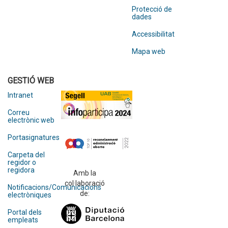
Protecció de
dades
Accessibilitat
Mapa web
GESTIÓ WEB
Intranet
Correu
electrònic web
Portasignatures
Carpeta del
regidor o
regidora
Amb la
col·laboració
Notificacions/Comunicacions
de:
electròniques
Portal dels
empleats