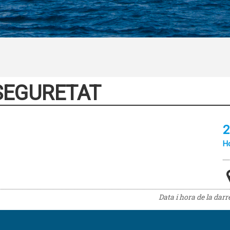
SEGURETAT
2
Ho
Data i hora de la dar