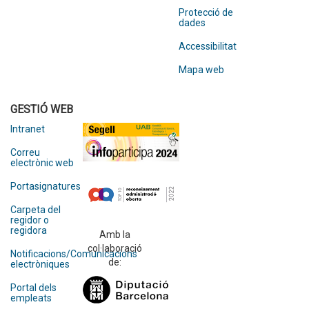
Protecció de
dades
Accessibilitat
Mapa web
GESTIÓ WEB
Intranet
Correu
electrònic web
Portasignatures
Carpeta del
regidor o
regidora
Amb la
col·laboració
Notificacions/Comunicacions
de:
electròniques
Portal dels
empleats