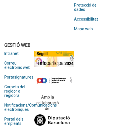
Protecció de
dades
Accessibilitat
Mapa web
GESTIÓ WEB
Intranet
Correu
electrònic web
Portasignatures
Carpeta del
regidor o
regidora
Amb la
col·laboració
Notificacions/Comunicacions
de:
electròniques
Portal dels
empleats