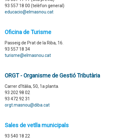
93 557 18 00 (telèfon general)
educacio@elmasnou.cat
Oficina de Turisme
Passeig de Prat de la Riba, 16.
93 557 18 34
turisme@elmasnou.cat
ORGT - Organisme de Gestió Tributària
Carrer d'Itàlia, 50, 1a planta.
93 202 98 02
93 472 92 31
orgt.masnou@diba.cat
Sales de vetlla municipals
93 540 18 22