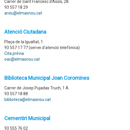
Carrer de Sant Francesc d'Assís, 28.
93 557 18 29
arxiu@elmasnou.cat
Atenció Ciutadana
Plaça de la Igualtat, 1.
93 557 17 77 (servei d'atenció telefònica)
Cita prèvia
oac@elmasnou.cat
Biblioteca Municipal Joan Coromines
Carrer de Josep Pujadas Truch, 1 A.
93 557 18 88
biblioteca@elmasnou.cat
Cementiri Municipal
93 555 76 02