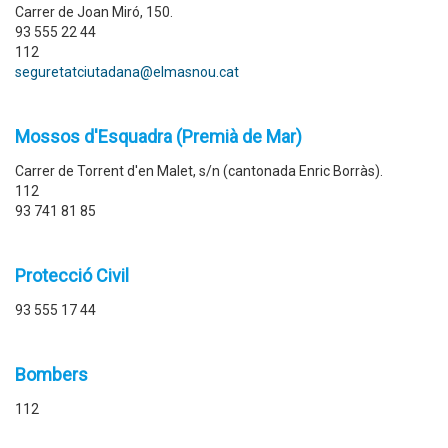
Carrer de Joan Miró, 150.
93 555 22 44
112
seguretatciutadana@elmasnou.cat
Mossos d'Esquadra (Premià de Mar)
Carrer de Torrent d'en Malet, s/n (cantonada Enric Borràs).
112
93 741 81 85
Protecció Civil
93 555 17 44
Bombers
112