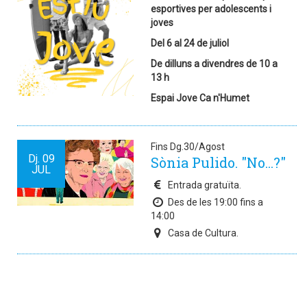
esportives per adolescents i
joves
Del 6 al 24 de juliol
De dilluns a divendres de 10 a
13 h
Espai Jove Ca n'Humet
Fins Dg.30/Agost
Dj.
09
Sònia Pulido. "No...?"
JUL
Entrada gratuïta.
Des de les 19:00 fins a
14:00
Casa de Cultura.