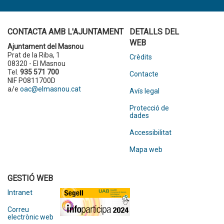
CONTACTA AMB L'AJUNTAMENT
DETALLS DEL
WEB
Ajuntament del Masnou
Prat de la Riba, 1
Crèdits
08320 - El Masnou
Tel.
935 571 700
Contacte
NIF P0811700D
a/e
oac@elmasnou.cat
Avís legal
Protecció de
dades
Accessibilitat
Mapa web
GESTIÓ WEB
Intranet
Correu
electrònic web