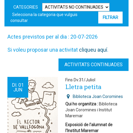
CATEGORIES
Selecciona la categoria que vulguis
consultar
Actes previstos per al dia : 20-07-2026
Si voleu proposar una activitat
cliqueu aquí
.
ACTIVITATS CONTINUADES
Fins Dv.31/Juliol
Dl.
01
Lletra petita
JUN
Biblioteca Joan Coromines
Qui ho organitza :
Biblioteca
Joan Coromines i Institut
Maremar
Exposició de l'alumnat de
l'Institut Maremar