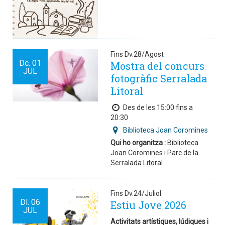
Fins Dv.28/Agost
Dc.
01
Mostra del concurs
JUL
fotogràfic Serralada
Litoral
Des de les 15:00 fins a
20:30
Biblioteca Joan Coromines
Qui ho organitza :
Biblioteca
Joan Coromines i Parc de la
Serralada Litoral
Fins Dv.24/Juliol
Dl.
06
Estiu Jove 2026
JUL
Activitats artístiques, lúdiques i