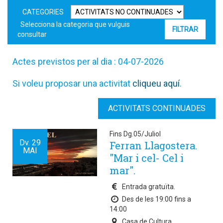
CATEGORIES
Selecciona la categoria que vulguis
consultar
Actes previstos per al dia : 04-07-2026
Si voleu proposar una activitat
cliqueu aquí
.
ACTIVITATS CONTINUADES
Fins Dg.05/Juliol
Dv.
29
Ferran Llagostera.
MAI
"Mar i cel- Cel i
mar".
Entrada gratuïta.
Des de les 19:00 fins a
14:00
Casa de Cultura.