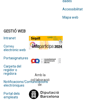
dades
Accessibilitat
Mapa web
GESTIÓ WEB
Intranet
Correu
electrònic web
Portasignatures
Carpeta del
regidor o
regidora
Amb la
col·laboració
Notificacions/Comunicacions
de:
electròniques
Portal dels
empleats