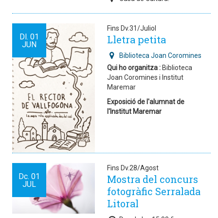
Fins Dv.31/Juliol
Dl.
01
Lletra petita
JUN
Biblioteca Joan Coromines
Qui ho organitza :
Biblioteca
Joan Coromines i Institut
Maremar
Exposició de l'alumnat de
l'Institut Maremar
Fins Dv.28/Agost
Dc.
01
Mostra del concurs
JUL
fotogràfic Serralada
Litoral