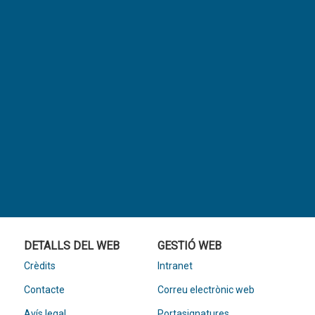
DETALLS DEL WEB
GESTIÓ WEB
Crèdits
Intranet
Contacte
Correu electrònic web
Avís legal
Portasignatures